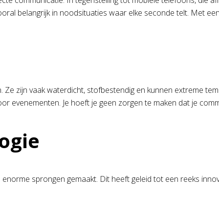
ecte communicatie. In tegenstelling tot mobiele telefoons, die af
ooral belangrijk in noodsituaties waar elke seconde telt. Met ee
. Ze zijn vaak waterdicht, stofbestendig en kunnen extreme tem
or evenementen. Je hoeft je geen zorgen te maken dat je comm
ogie
 enorme sprongen gemaakt. Dit heeft geleid tot een reeks innova