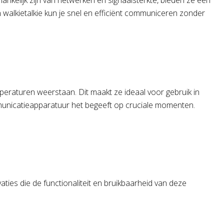
hankelijk zijn van netwerken en signaalsterkte, bieden ze een
n walkietalkie kun je snel en efficiënt communiceren zonder
peraturen weerstaan. Dit maakt ze ideaal voor gebruik in
unicatieapparatuur het begeeft op cruciale momenten.
ties die de functionaliteit en bruikbaarheid van deze