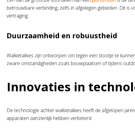
Een van de grootste voordelen van een
portofoon
is de dir
betrouwbare verbinding, zelfs in afgelegen gebieden. Dit is v
vertraging.
Duurzaamheid en robuustheid
Walkietalkies zijn ontworpen om tegen een stootje te kunnen
zware omstandigheden zoals bouwplaatsen of tijdens outdo
Innovaties in technol
De technologie achter walkietalkies heeft de afgelopen jaren
apparaten aanzienlijk hebben verbeterd.