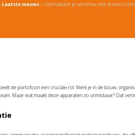
»
Laatste nieuws
»
Optimaliseer je werkflow met directe comm
peelt de portofoon een cruciale rol. Werk je in de bouw, organi
eam. Maar wat maakt deze apparaten zo onmisbaar? Dat vertell
tie